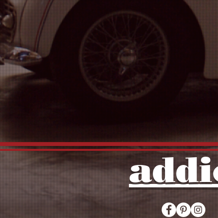
入
力
し
て
く
だ
さ
い
addi