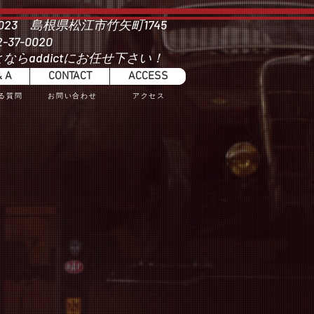
0023 島根県松江市竹矢町1745
2-37-0020
とならaddictにお任せ下さい！
& A
CONTACT
ACCESS
ある質問
​お問い合わせ
アクセス
 CRUISER PRADO