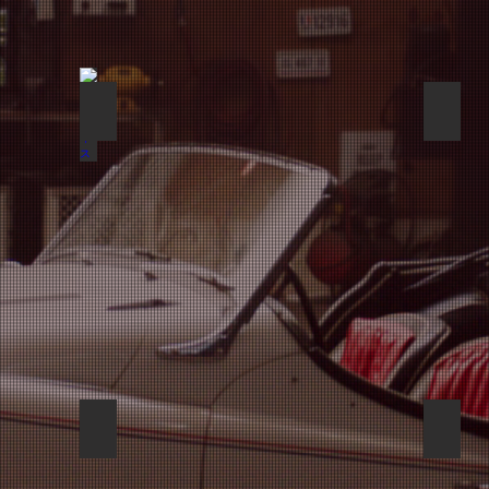
アルティス
アク
ＰＲＩＵＳ
ミニ
詳
詳
細
細
を
を