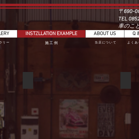
〒690-
​TEL 085
​車のこ
LERY
INSTZLLATION EXAMPLE
ABOUT US
Q 
ャラリー
​施工例
​当店について
​よく
アルトワークス・RS
LAND