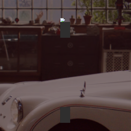
アクア
XV
詳
細
を