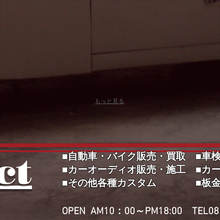
入
入
力
力
し
し
て
て
く
く
だ
だ
さ
さ
い
い
もっと見る
ct
■自動車・バイク販売・買取 ■車
■カーオーディオ販売・施工 ■カ
■その他各種カスタム​ ■板金
​OPEN AM10：00～PM18:00 TEL085